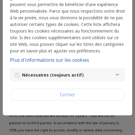
candidatures.
peuvent vous permettre de bénéficier d'une expérience
Welcome to the HEC Paris Equal Opportunities
Web personnalisée. Parce que nous respectons votre droit
Mission platform dedicated to submitting
à la vie privée, nous vous donnons la possibilité de ne pas
applications.
autoriser certains types de cookies. Cette liste affichera
toujours les cookies nécessaires au fonctionnement du
Cliquez sur
introduire une demande
(ou
accéder à
site. Si des cookies supplémentaires sont utilisés sur ce
mon compte
si vous avez déjà créé votre compte
site Web, vous pouvez cliquer sur les titres des catégories
Optimy).
pour en savoir plus et ajuster vos préférences.
Plus d'informations sur les cookies
Click on
submit a request
(or
access my account
if
you have already created your account Optimy ).
Nécessaires (toujours actif)
* By submitting your request, you agree that the Director General of
HEC Paris collects your personal data to monitor HEC Paris Equal
Fermer
Opportunity programs. We will contact you to follow your course of
study and your integration into professional life. In order to measure
the relevance and effectiveness of these programs over the long
term, the data collected will be kept for 5 years. They will not be
passed on to third parties. In accordance with the law of January 6,
1978, you have the right to access, modify or delete data concerning