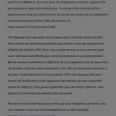
you from cil@hec.fr. You can also, for legitimate reasons, oppose the
processing of data concerning you. To ensure the security of the
attachments that you will transfer by email, we invite you to follow the
recommendations of the CNIL accessible at
https://www.cnil.fr/en/node/15451
*En déposant votre demande, vous acceptez que Le Directeur Général de HEC
Paris collecte vos données personnelles pour assurer le suivi des programmes
d'Egalité des Chances d'HEC Paris. Nous serons amenés à vous contacter pour
suivre votre parcours d'études puis votre insertion dans la vie professionnelle.
Afin de mesurer la pertinence et l’efficacité de ces programmes sur du long terme,
les données collectées seront conservées 5 ans. Elles ne seront pas transmises à
des tiers. Conformément à la loi du 6 janvier 1978, vous disposez d'un droit
d'accès, de modification ou de suppression des données qui vous concernent
auprès de cil@hec.fr. Vous pouvez également, pour des motifs légitimes, vous
opposer au traitement des données vous concernant.
Pour assurer la sécurité des pièces jointes que vous transférerez par email, nous
vous invitons à suivre les recommandations de la CNIL accessible
sur
https://www.cnil.fr/en/node/15451