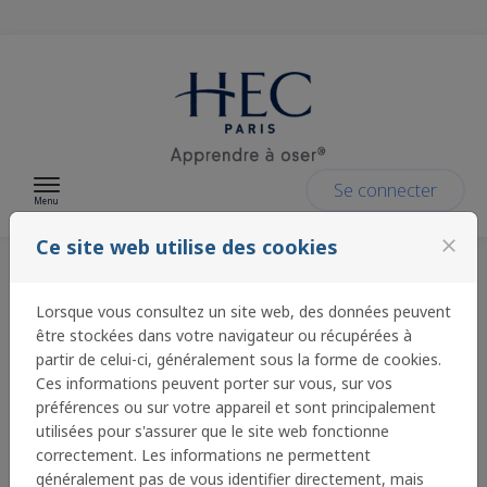
Passer au contenu
Se connecter
Menu
Ce site web utilise des cookies
close
Mission Egalité des
Lorsque vous consultez un site web, des données peuvent
être stockées dans votre navigateur ou récupérées à
Chances - HEC Paris
partir de celui-ci, généralement sous la forme de cookies.
Ces informations peuvent porter sur vous, sur vos
préférences ou sur votre appareil et sont principalement
utilisées pour s'assurer que le site web fonctionne
Bienvenue sur la plateforme de la Mission Égalité
correctement. Les informations ne permettent
des Chances de HEC Paris dédiée au dépôt des
généralement pas de vous identifier directement, mais